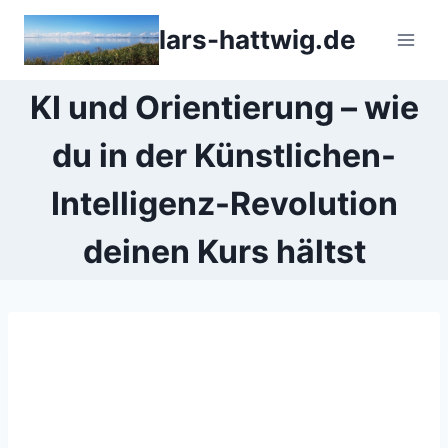
Zum
lars-hattwig.de
Inhalt
springen
KI und Orientierung – wie
du in der Künstlichen-
Intelligenz-Revolution
deinen Kurs hältst