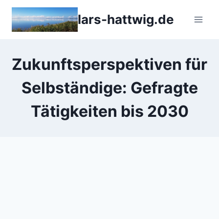
Zum
lars-hattwig.de
Inhalt
springen
Zukunftsperspektiven für
Selbständige: Gefragte
Tätigkeiten bis 2030