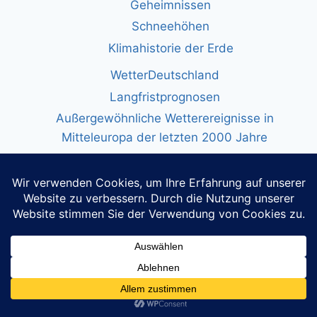
Geheimnissen
Schneehöhen
Klimahistorie der Erde
WetterDeutschland
Langfristprognosen
Außergewöhnliche Wetterereignisse in
Mitteleuropa der letzten 2000 Jahre
Die Große Flut 1342: Das
Magdalenenhochwasser
Die extreme Hitze und Trockenheit im
Sommer 1540
Die Jahrtausendwinter 1708/09 und 1739/40
Der Jahrhundertwinter 1962/63
Wetter in den USA
Wetter Welt