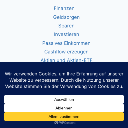
Finanzen
Geldsorgen
Sparen
Investieren
Passives Einkommen
Cashflow erzeugen
Aktien und Aktien-ETF
finanzieller_Wohlstand
Warum Investitionen in Vermögenswerte
langfristig zu Wohlstand führen
Schnell reich werden oder weiterhin Vermögen
aufbauen?
Die Bedeutung der Technischen Analyse
GoHighLevel – Ein Franchise-Modell mit
wiederkehrendem Einkommen