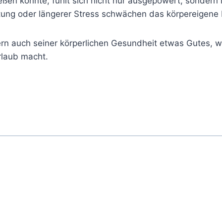
ßen konnte, fühlt sich nicht nur ausgepowert, sondern i
stung oder längerer Stress schwächen das körpereigen
dern auch seiner körperlichen Gesundheit etwas Gutes,
rlaub macht.