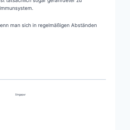
st tatsächlich sogar gefährdeter zu
e Immunsystem.
 wenn man sich in regelmäßigen Abständen
Singapur