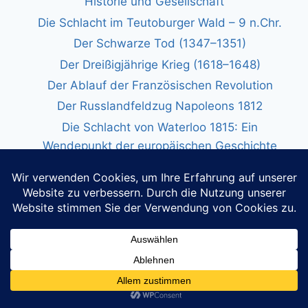
Historie und Gesellschaft
Die Schlacht im Teutoburger Wald – 9 n.Chr.
Der Schwarze Tod (1347–1351)
Der Dreißigjährige Krieg (1618–1648)
Der Ablauf der Französischen Revolution
Der Russlandfeldzug Napoleons 1812
Die Schlacht von Waterloo 1815: Ein
Wendepunkt der europäischen Geschichte
Erster Weltkrieg: Ursachen, Verlauf und
alternative Perspektiven
Der Zweite Weltkrieg
Russland-Ukraine-Krieg: Hintergründe und
Verlauf
Die COVID-19-Pandemie: Verlauf und ein
umfassender Überblick
Die Geschichte des Christentums: Von Jesus